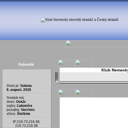
Kalendár
Klub Nemecký 
Dnes je:
Sobota
8. august. 2026
Sviatok má:
dnes:
Oskár
zajtra:
Ľubomíra
pozajtra:
Vavrinec
včera:
Štefánia
IP:216.73.216.38.
216.73.216.38