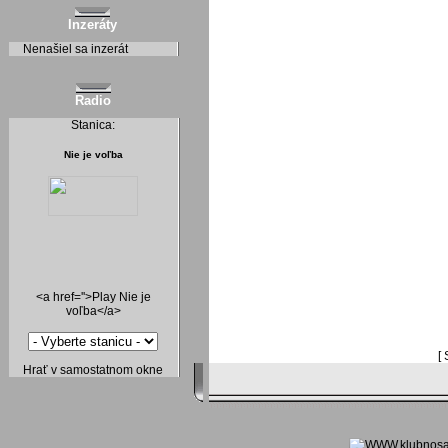
Inzeráty
Nenašiel sa inzerát
Radio
Stanica:
Nie je voľba
<a href=''>Play Nie je
voľba</a>
[
Hrať v samostatnom okne