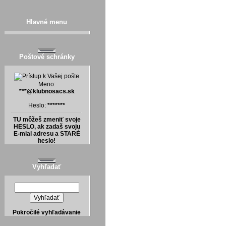
Hlavné menu
Poštové schránky
Meno:
***@klubnosacs.sk
Heslo:
*******
TU môžeš zmeniť svoje
HESLO, ak zadaš svoju
E-mial adresu a STARÉ
heslo!
Vyhľadať
Pokročilé vyhľadávanie