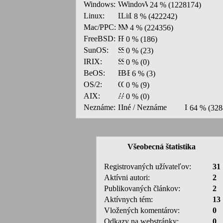
Windows:
24 % (1228174)
Linux:
8 % (422242)
Mac/PPC:
4 % (224356)
FreeBSD:
0 % (186)
SunOS:
0 % (23)
IRIX:
0 % (0)
BeOS:
6 % (3)
OS/2:
0 % (9)
AIX:
0 % (0)
Neznáme:
64 % (328
Všeobecná štatistika
Registrovaných užívateľov:
31
Aktívni autori:
2
Publikovaných článkov:
2
Aktívnych tém:
13
Vložených komentárov:
0
Odkazy na webstránky:
0