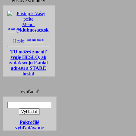
Poštové schránky
Meno:
***@klubnosacs.sk
Heslo:
*******
TU môžeš zmeniť
svoje HESLO, ak
zadaš svoju E-mial
adresu a STARÉ
heslo!
Vyhľadať
Pokročilé
vyhľadávanie