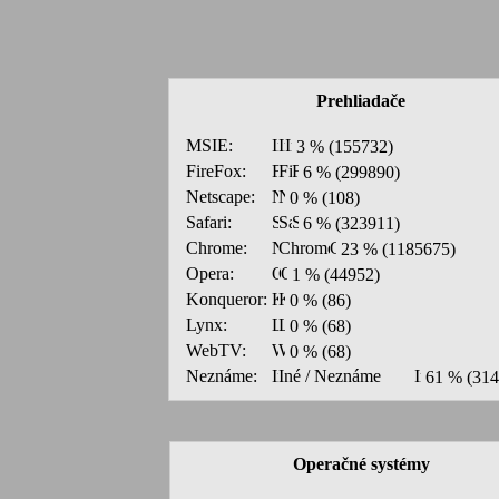
Prehliadače
MSIE:
3 % (155732)
FireFox:
6 % (299890)
Netscape:
0 % (108)
Safari:
6 % (323911)
Chrome:
23 % (1185675)
Opera:
1 % (44952)
Konqueror:
0 % (86)
Lynx:
0 % (68)
WebTV:
0 % (68)
Neznáme:
61 % (314
Operačné systémy