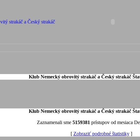
Klub Nemecký obrovitý strakáč a Český strakáč Štat
Klub Nemecký obrovitý strakáč a Český strakáč Štat
Zaznamenali sme
5159381
prístupov od mesiaca D
[
Zobraziť podrobné štatistiky
]