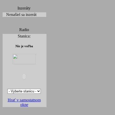
Inzeráty
Nenašiel sa inzerát
Radio
Stanica:
Nie je voľba
Hrať v samostatnom
okne