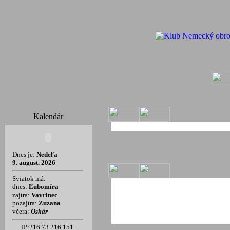
Kalendár
Dnes je:
Nedeľa
9. august. 2026
Sviatok má:
dnes:
Ľubomíra
zajtra:
Vavrinec
pozajtra:
Zuzana
včera:
Oskár
IP:216.73.216.151.