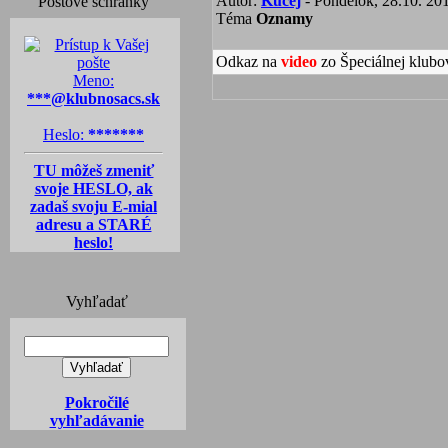
Autor:
Kucej
- Pondelok, 28.10. 201
Poštové schránky
Téma
Oznamy
Odkaz na
video
zo Špeciálnej klubo
Meno:
***@klubnosacs.sk
Heslo:
*******
TU môžeš zmeniť
svoje HESLO, ak
zadaš svoju E-mial
adresu a STARÉ
heslo!
Vyhľadať
Pokročilé
vyhľadávanie