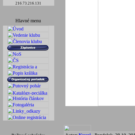
216.73.216.131
Hlavné menu