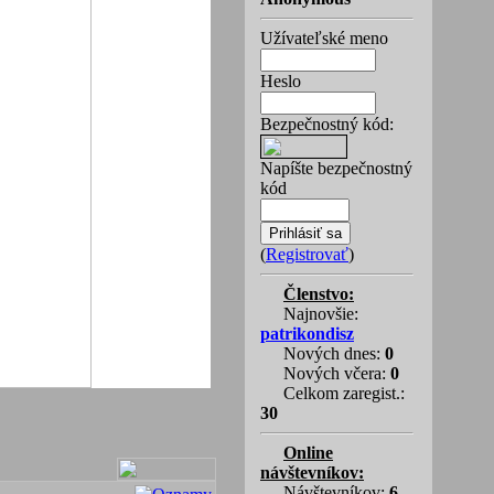
Užívateľské meno
Heslo
Bezpečnostný kód:
Napíšte bezpečnostný
kód
(
Registrovať
)
Členstvo:
Najnovšie:
patrikondisz
Nových dnes:
0
Nových včera:
0
Celkom zaregist.:
30
Online
návštevníkov:
Návštevníkov:
6