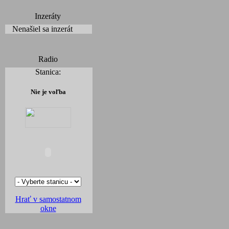
Inzeráty
Nenašiel sa inzerát
Radio
Stanica:
Nie je voľba
Hrať v samostatnom
okne