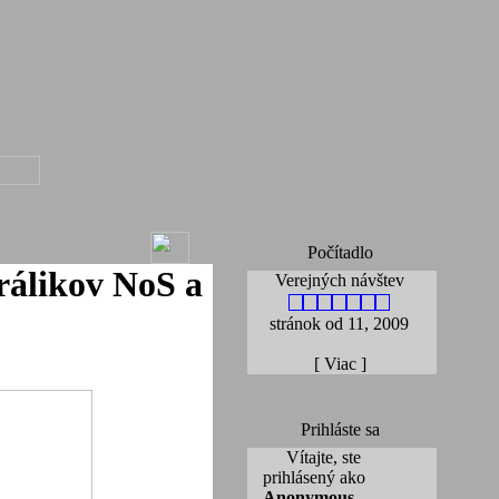
Počítadlo
králikov NoS a
Verejných návštev
stránok od 11, 2009
[
Viac
]
Prihláste sa
Vítajte, ste
prihlásený ako
Anonymous