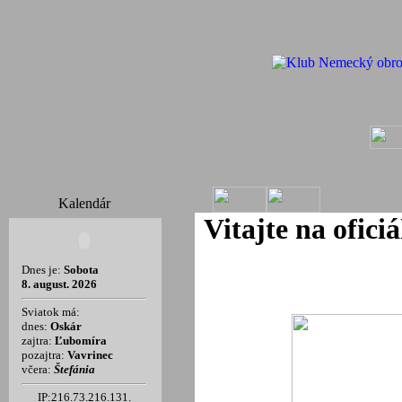
Kalendár
Vitajte na ofic
Dnes je:
Sobota
8. august. 2026
Sviatok má:
dnes:
Oskár
zajtra:
Ľubomíra
pozajtra:
Vavrinec
včera:
Štefánia
IP:216.73.216.131.