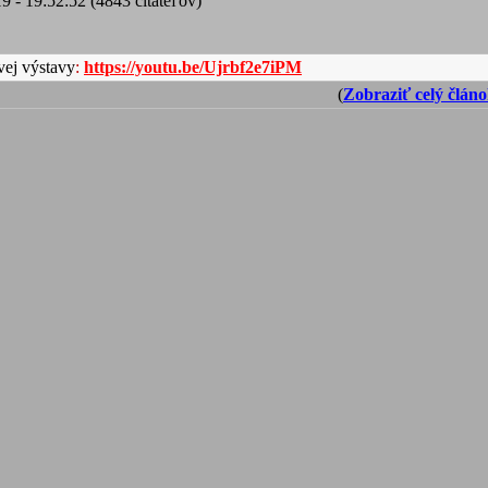
9 - 19:52:52 (4843 čitateľov)
vej výstavy
:
https://youtu.be/Ujrbf2e7iPM
(
Zobraziť celý člán