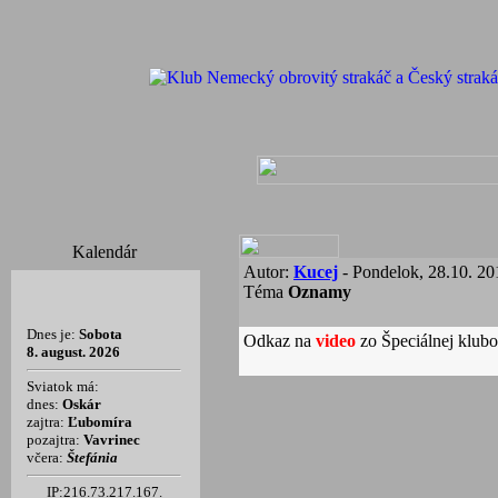
Kalendár
Autor:
Kucej
- Pondelok, 28.10. 201
Téma
Oznamy
Dnes je:
Sobota
Odkaz na
video
zo Špeciálnej klub
8. august. 2026
Sviatok má:
dnes:
Oskár
zajtra:
Ľubomíra
pozajtra:
Vavrinec
včera:
Štefánia
IP:216.73.217.167.