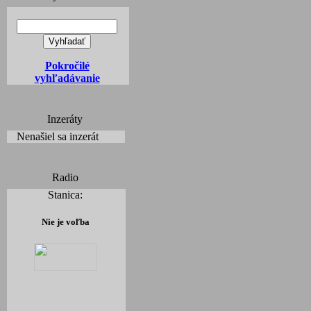
Pokročilé
vyhľadávanie
Inzeráty
Nenašiel sa inzerát
Radio
Stanica:
Nie je voľba