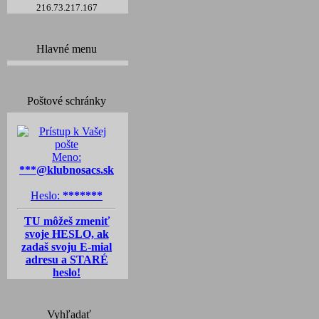
216.73.217.167
Hlavné menu
Poštové schránky
Meno:
***@klubnosacs.sk
Heslo:
*******
TU môžeš zmeniť
svoje HESLO, ak
zadaš svoju E-mial
adresu a STARÉ
heslo!
Vyhľadať