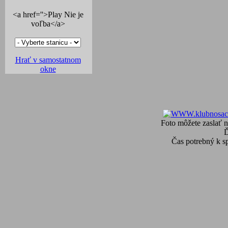
<a href=''>Play Nie je
voľba</a>
Hrať v samostatnom
okne
Foto môžete zaslať n
Čas potrebný k s