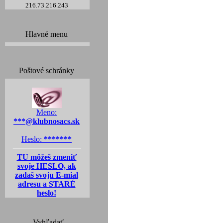
216.73.216.243
Hlavné menu
Poštové schránky
Meno:
***@klubnosacs.sk
Heslo:
*******
TU môžeš zmeniť
svoje HESLO, ak
zadaš svoju E-mial
adresu a STARÉ
heslo!
Vyhľadať