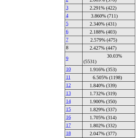
3
2.291% (422)
4
3.860% (711)
5
2.340% (431)
6
2.188% (403)
7
2.579% (475)
8
2.427% (447)
30.03%
9
(5531)
10
1.916% (353)
11
6.505% (1198)
12
1.840% (339)
13
1.732% (319)
14
1.900% (350)
15
1.829% (337)
16
1.705% (314)
17
1.802% (332)
18
2.047% (377)