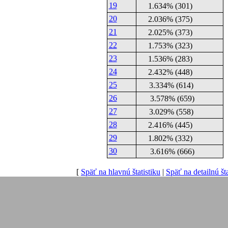
19
1.634% (301)
20
2.036% (375)
21
2.025% (373)
22
1.753% (323)
23
1.536% (283)
24
2.432% (448)
25
3.334% (614)
26
3.578% (659)
27
3.029% (558)
28
2.416% (445)
29
1.802% (332)
30
3.616% (666)
[
Späť na hlavnú štatistiku
|
Späť na detailnú šta