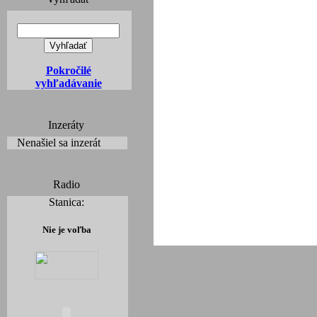
Pokročilé
vyhľadávanie
Inzeráty
Nenašiel sa inzerát
Radio
Stanica:
Nie je voľba