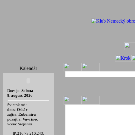
Kalendár
Dnes je:
Sobota
8. august. 2026
Sviatok má:
dnes:
Oskár
zajtra:
Ľubomíra
pozajtra:
Vavrinec
včera:
Štefánia
IP:216.73.216.243.