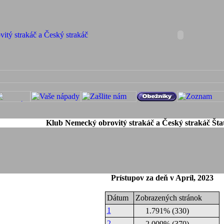
Klub Nemecký obrovitý strakáč a Český strakáč Štat
Prístupov za deň v Apríl, 2023
Dátum
Zobrazených stránok
1
1.791% (330)
2
2.009% (370)