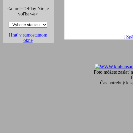
<a href=''>Play Nie je
voľba</a>
Hrať v samostatnom
[
Spä
okne
Foto môžete zaslať n
Čas potrebný k s