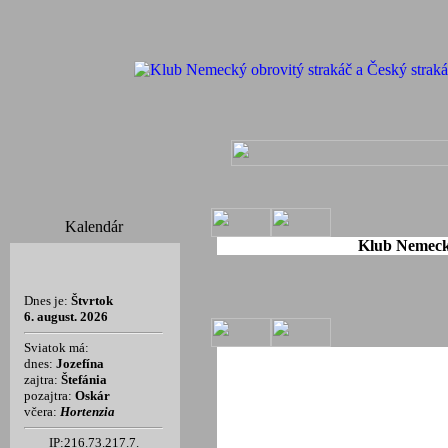
Kalendár
Klub Nemecký
Dnes je:
Štvrtok
6. august. 2026
Sviatok má:
dnes:
Jozefína
zajtra:
Štefánia
pozajtra:
Oskár
včera:
Hortenzia
IP:216.73.217.7.