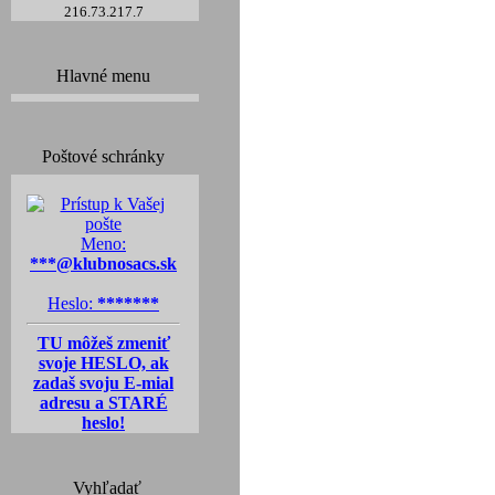
216.73.217.7
Hlavné menu
Poštové schránky
Meno:
***@klubnosacs.sk
Heslo:
*******
TU môžeš zmeniť
svoje HESLO, ak
zadaš svoju E-mial
adresu a STARÉ
heslo!
Vyhľadať