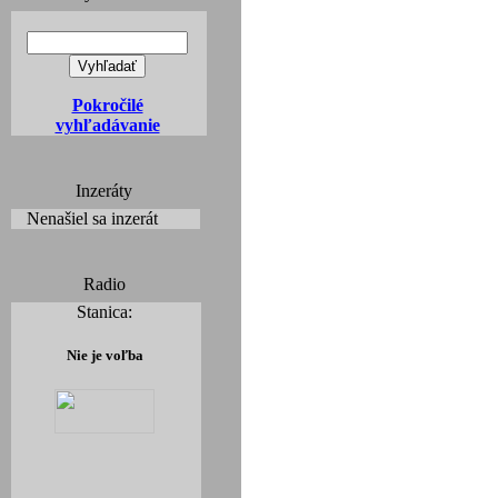
Pokročilé
vyhľadávanie
Inzeráty
Nenašiel sa inzerát
Radio
Stanica:
Nie je voľba