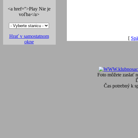
<a href=''>Play Nie je
voľba</a>
Hrať v samostatnom
[
Spä
okne
Foto môžete zaslať n
Čas potrebný k s