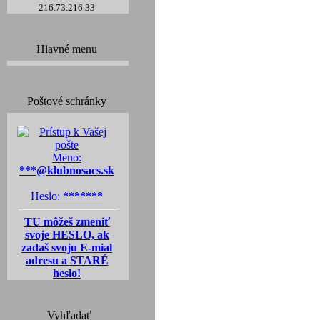
216.73.216.33
Hlavné menu
Poštové schránky
Meno:
***@klubnosacs.sk
Heslo:
*******
TU môžeš zmeniť
svoje HESLO, ak
zadaš svoju E-mial
adresu a STARÉ
heslo!
Vyhľadať