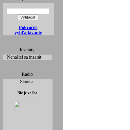
Pokročilé
vyhľadávanie
Inzeráty
Nenašiel sa inzerát
Radio
Stanica:
Nie je voľba