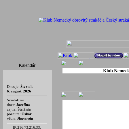
Kalendár
Klub Nemecký
Dnes je:
Štvrtok
6. august. 2026
Sviatok má:
dnes:
Jozefína
zajtra:
Štefánia
pozajtra:
Oskár
včera:
Hortenzia
IP:216.73.216.33.