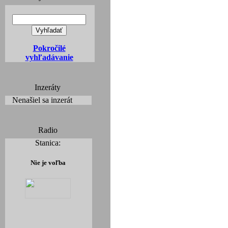
Pokročilé
vyhľadávanie
Inzeráty
Nenašiel sa inzerát
Radio
Stanica:
Nie je voľba