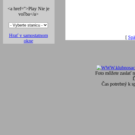
<a href=''>Play Nie je
voľba</a>
Hrať v samostatnom
[
Spä
okne
Foto môžete zaslať n
Čas potrebný k s