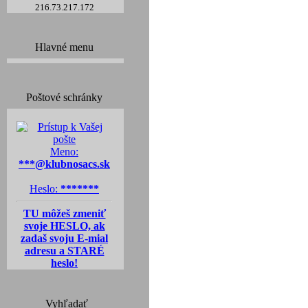
216.73.217.172
Hlavné menu
Poštové schránky
Meno:
***@klubnosacs.sk
Heslo:
*******
TU môžeš zmeniť
svoje HESLO, ak
zadaš svoju E-mial
adresu a STARÉ
heslo!
Vyhľadať