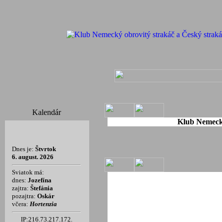
Kalendár
Klub Nemecký
Dnes je:
Štvrtok
6. august. 2026
Sviatok má:
dnes:
Jozefína
zajtra:
Štefánia
pozajtra:
Oskár
včera:
Hortenzia
IP:216.73.217.172.