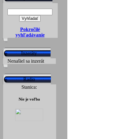
Pokročilé
vyhľadávanie
Inzeráty
Nenašiel sa inzerát
Radio
Stanica:
Nie je voľba