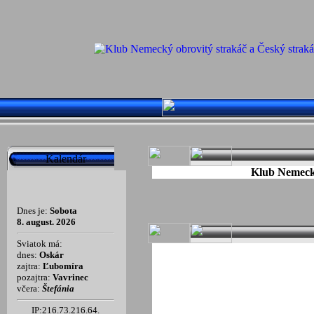
Kalendár
Klub Nemecký
Dnes je:
Sobota
8. august. 2026
Sviatok má:
dnes:
Oskár
zajtra:
Ľubomíra
pozajtra:
Vavrinec
včera:
Štefánia
IP:216.73.216.64.