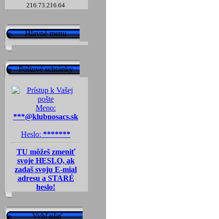
216.73.216.64
Hlavné menu
Poštové schránky
Meno:
***@klubnosacs.sk
Heslo:
*******
TU môžeš zmeniť
svoje HESLO, ak
zadaš svoju E-mial
adresu a STARÉ
heslo!
Vyhľadať