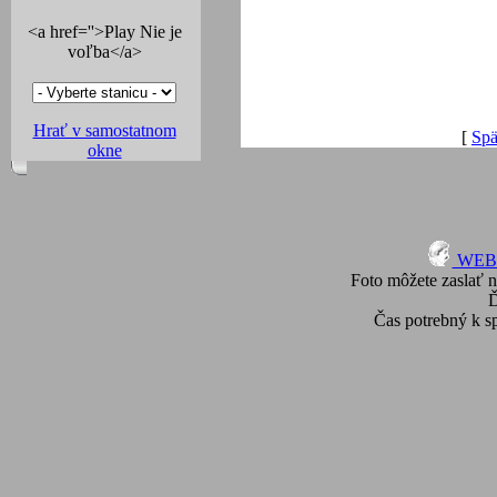
<a href=''>Play Nie je
voľba</a>
Hrať v samostatnom
[
Spä
okne
WEBma
Foto môžete zaslať n
Čas potrebný k s