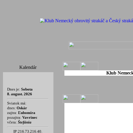
Kalendár
Klub Nemecký
Dnes je:
Sobota
8. august. 2026
Sviatok má:
dnes:
Oskár
zajtra:
Ľubomíra
pozajtra:
Vavrinec
včera:
Štefánia
IP:216.73.216.40.