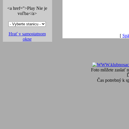
<a href=''>Play Nie je
voľba</a>
Hrať v samostatnom
[
Spä
okne
Foto môžete zaslať n
Čas potrebný k s