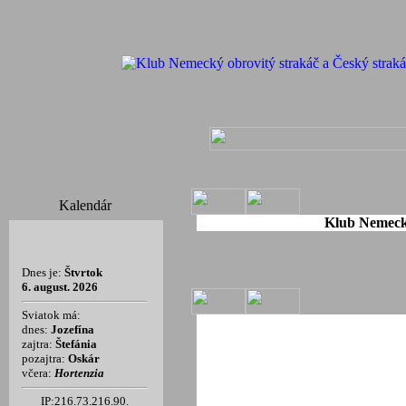
Kalendár
Klub Nemecký
Dnes je:
Štvrtok
6. august. 2026
Sviatok má:
dnes:
Jozefína
zajtra:
Štefánia
pozajtra:
Oskár
včera:
Hortenzia
IP:216.73.216.90.