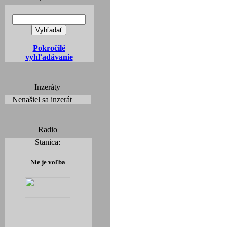
Pokročilé
vyhľadávanie
Inzeráty
Nenašiel sa inzerát
Radio
Stanica:
Nie je voľba