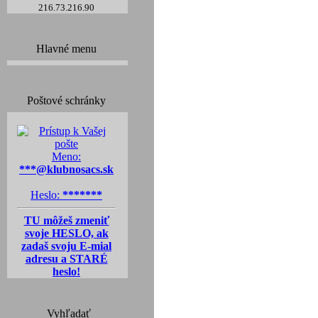
216.73.216.90
Hlavné menu
Poštové schránky
Meno:
***@klubnosacs.sk
Heslo:
*******
TU môžeš zmeniť
svoje HESLO, ak
zadaš svoju E-mial
adresu a STARÉ
heslo!
Vyhľadať