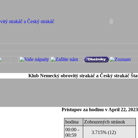
Klub Nemecký obrovitý strakáč a Český strakáč Štat
Prístupov za hodinu v Apríl 22, 2023
hodina
Zobrazených stránok
00:00 -
3.715% (12)
00:59