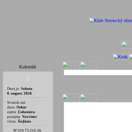
Kalendár
Dnes je:
Sobota
8. august. 2026
Sviatok má:
dnes:
Oskár
zajtra:
Ľubomíra
pozajtra:
Vavrinec
včera:
Štefánia
IP:216.73.216.30.