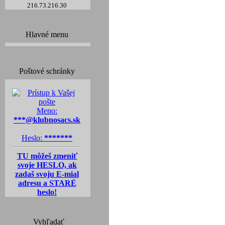
216.73.216.30
Hlavné menu
Poštové schránky
Meno:
***@klubnosacs.sk
Heslo:
*******
TU môžeš zmeniť
svoje HESLO, ak
zadaš svoju E-mial
adresu a STARÉ
heslo!
Vyhľadať