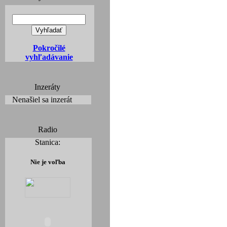
Pokročilé
vyhľadávanie
Inzeráty
Nenašiel sa inzerát
Radio
Stanica:
Nie je voľba