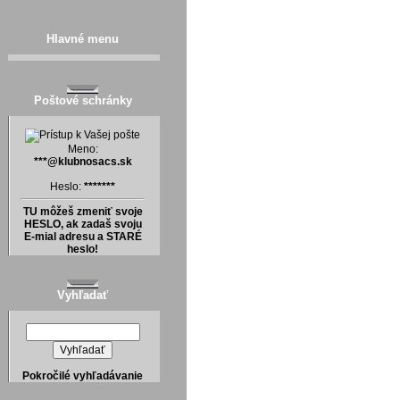
Hlavné menu
Poštové schránky
Meno:
***@klubnosacs.sk
Heslo:
*******
TU môžeš zmeniť svoje
HESLO, ak zadaš svoju
E-mial adresu a STARÉ
heslo!
Vyhľadať
Pokročilé vyhľadávanie