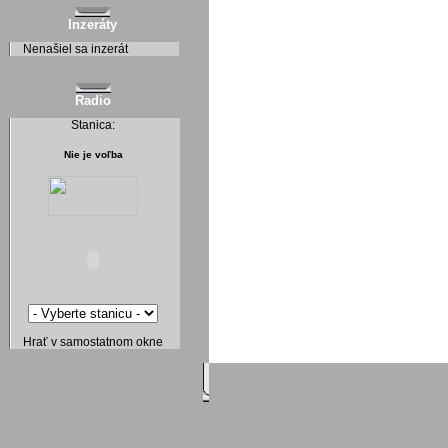
Inzeráty
Nenašiel sa inzerát
Radio
Stanica:
Nie je voľba
Hrať v samostatnom okne