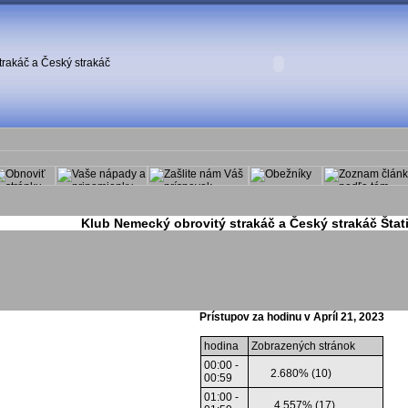
Klub Nemecký obrovitý strakáč a Český strakáč Štati
Prístupov za hodinu v Apríl 21, 2023
hodina
Zobrazených stránok
00:00 -
2.680% (10)
00:59
01:00 -
4.557% (17)