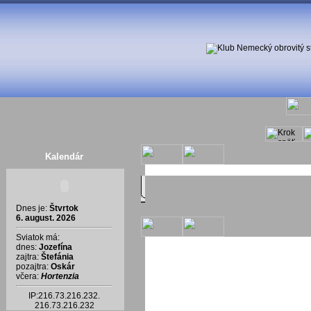
Kalendár
Dnes je:
Štvrtok
6. august. 2026
Sviatok má:
dnes:
Jozefína
zajtra:
Štefánia
pozajtra:
Oskár
včera:
Hortenzia
IP:216.73.216.232.
216.73.216.232