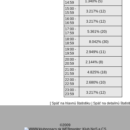
1.340% (5)
14:59
15:00 -
3.217% (12)
15:59
16:00 -
3.217% (12)
16:59
17:00 -
5.361% (20)
17:59
18:00 -
8.042% (30)
18:59
19:00 -
2.949% (11)
19:59
20:00 -
2.144% (8)
20:59
21:00 -
4.825% (18)
21:59
22:00 -
2.680% (10)
22:59
23:00 -
3.217% (12)
23:59
[
Späť na hlavnú štatistiku
|
Späť na detailnú štatist
©2009
WEBmaster: Klub NoS a CS