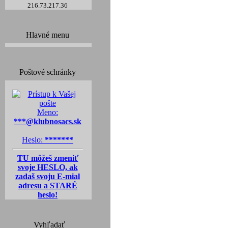
216.73.217.36
Hlavné menu
Poštové schránky
Meno:
***@klubnosacs.sk
Heslo:
*******
TU môžeš zmeniť
svoje HESLO, ak
zadaš svoju E-mial
adresu a STARÉ
heslo!
Vyhľadať