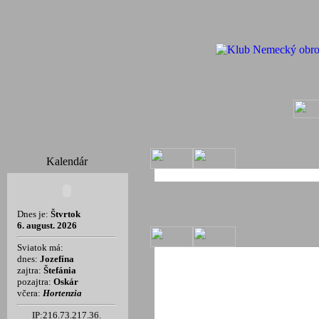
Kalendár
Dnes je:
Štvrtok
6. august. 2026
Sviatok má:
dnes:
Jozefína
zajtra:
Štefánia
pozajtra:
Oskár
včera:
Hortenzia
IP:216.73.217.36.