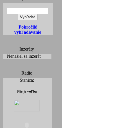
Pokročilé
vyhľadávanie
Inzeráty
Nenašiel sa inzerát
Radio
Stanica:
Nie je voľba