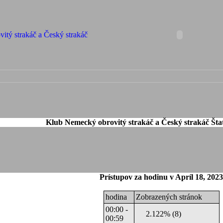
Klub Nemecký obrovitý strakáč a Český strakáč Štat
Prístupov za hodinu v Apríl 18, 2023
hodina
Zobrazených stránok
00:00 -
2.122% (8)
00:59